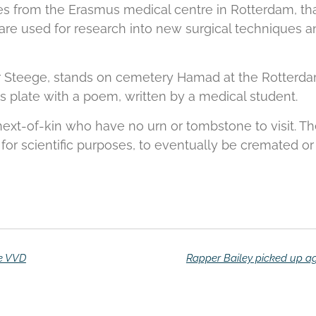
s from the Erasmus medical centre in Rotterdam, th
re used for research into new surgical techniques a
 Steege, stands on cemetery Hamad at the Rotterd
ass plate with a poem, written by a medical student.
r next-of-kin who have no urn or tombstone to visit. T
or scientific purposes, to eventually be cremated or
he VVD
Rapper Bailey picked up a