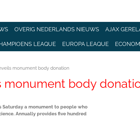
EWS
OVERIG NEDERLANDS NIEUWS
AJAX GEREL
HAMPIOENS LEAQUE
EUROPA LEAQUE
ECONOM
nveils monument body donation
s monument body donati
s Saturday a monument to people who
science. Annually provides five hundred