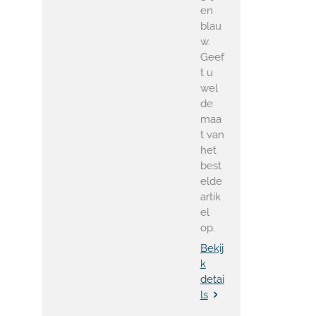
en
blau
w.
Geef
t u
wel
de
maa
t van
het
best
elde
artik
el
op.
Bekij
k
detai
ls