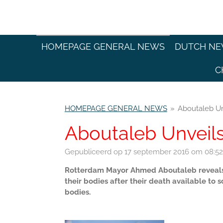
Ga
direct
naar
de
HOMEPAGE GENERAL NEWS
DUTCH N
hoofdinhoud
C
HOMEPAGE GENERAL NEWS
»
Aboutaleb U
Aboutaleb Unveil
Gepubliceerd op 17 september 2016 om 08:52
Rotterdam Mayor Ahmed Aboutaleb reveal
their bodies after their death available to 
bodies.