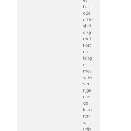
el
best
elle
n De
shirt
s zijn
met
kort
e of
lang
e
mou
w te
verk
rijge
n in
de
kleu
ren
wit,
grijs