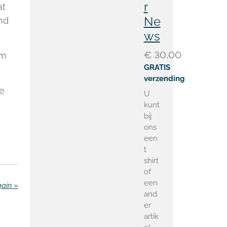
r
at
Ne
nd
ws
€ 30,00
am
GRATIS
verzending
he
U
kunt
bij
ons
een
t
shirt
of
een
gain
»
and
er
artik