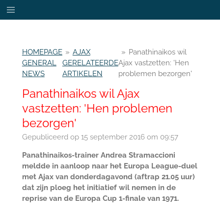
Ga
direct
naar
de
HOMEPAGE
»
AJAX
»
Panathinaikos wil
hoofdinhoud
GENERAL
GERELATEERDE
Ajax vastzetten: 'Hen
NEWS
ARTIKELEN
problemen bezorgen'
Panathinaikos wil Ajax
vastzetten: 'Hen problemen
bezorgen'
Gepubliceerd op 15 september 2016 om 09:57
Panathinaikos-trainer Andrea Stramaccioni
meldde in aanloop naar het Europa League-duel
met Ajax van donderdagavond (aftrap 21.05 uur)
dat zijn ploeg het initiatief wil nemen in de
reprise van de Europa Cup 1-finale van 1971.