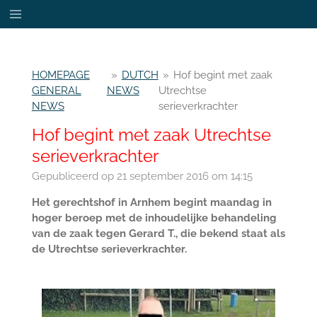
Ga
direct
naar
de
HOMEPAGE
»
DUTCH
»
Hof begint met zaak
hoofdinhoud
GENERAL
NEWS
Utrechtse
NEWS
serieverkrachter
Hof begint met zaak Utrechtse
serieverkrachter
Gepubliceerd op 21 september 2016 om 14:15
Het gerechtshof in Arnhem begint maandag in
hoger beroep met de inhoudelijke behandeling
van de zaak tegen Gerard T., die bekend staat als
de Utrechtse serieverkrachter.