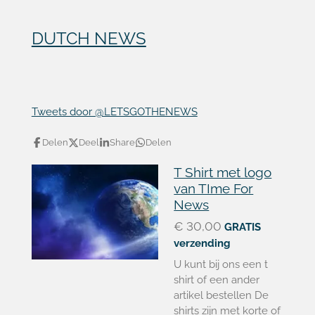
DUTCH NEWS
Tweets door @LETSGOTHENEWS
Delen
Deel
Share
Delen
T Shirt met logo
van TIme For
News
€ 30,00
GRATIS
verzending
U kunt bij ons een t
shirt of een ander
artikel bestellen De
shirts zijn met korte of