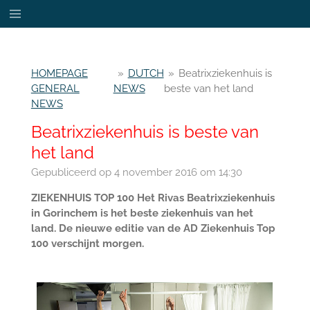
Ga
direct
naar
de
HOMEPAGE
»
DUTCH
»
Beatrixziekenhuis is
hoofdinhoud
GENERAL
NEWS
beste van het land
NEWS
Beatrixziekenhuis is beste van
het land
Gepubliceerd op 4 november 2016 om 14:30
ZIEKENHUIS TOP 100 Het Rivas Beatrixziekenhuis
in Gorinchem is het beste ziekenhuis van het
land. De nieuwe editie van de AD Ziekenhuis Top
100 verschijnt morgen.