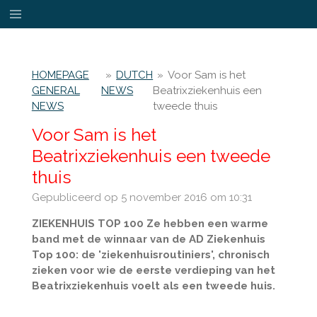
Ga
direct
naar
de
HOMEPAGE
»
DUTCH
»
Voor Sam is het
hoofdinhoud
GENERAL
NEWS
Beatrixziekenhuis een
NEWS
tweede thuis
Voor Sam is het
Beatrixziekenhuis een tweede
thuis
Gepubliceerd op 5 november 2016 om 10:31
ZIEKENHUIS TOP 100 Ze hebben een warme
band met de winnaar van de AD Ziekenhuis
Top 100: de 'ziekenhuisroutiniers', chronisch
zieken voor wie de eerste verdieping van het
Beatrixziekenhuis voelt als een tweede huis.