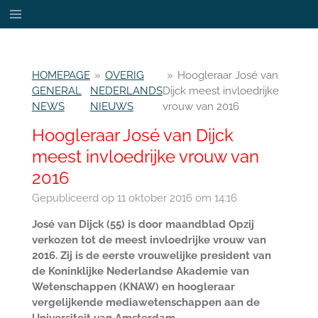
Ga
direct
naar
de
HOMEPAGE
»
OVERIG
»
Hoogleraar José van
hoofdinhoud
GENERAL
NEDERLANDS
Dijck meest invloedrijke
NEWS
NIEUWS
vrouw van 2016
Hoogleraar José van Dijck
meest invloedrijke vrouw van
2016
Gepubliceerd op 11 oktober 2016 om 14:16
José van Dijck (55) is door maandblad Opzij
verkozen tot de meest invloedrijke vrouw van
2016. Zij is de eerste vrouwelijke president van
de Koninklijke Nederlandse Akademie van
Wetenschappen (KNAW) en hoogleraar
vergelijkende mediawetenschappen aan de