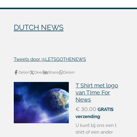
DUTCH NEWS
Tweets door @LETSGOTHENEWS
Delen
Deel
Share
Delen
T Shirt met logo
van TIme For
News
€ 30,00
GRATIS
verzending
U kunt bij ons een t
shirt of een ander