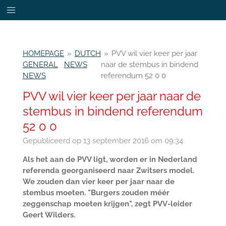
Ga
direct
naar
de
HOMEPAGE
»
DUTCH
»
PVV wil vier keer per jaar
hoofdinhoud
GENERAL
NEWS
naar de stembus in bindend
NEWS
referendum 52 0 0
PVV wil vier keer per jaar naar de
stembus in bindend referendum
52 0 0
Gepubliceerd op 13 september 2016 om 09:34
Als het aan de PVV ligt, worden er in Nederland
referenda georganiseerd naar Zwitsers model.
We zouden dan vier keer per jaar naar de
stembus moeten. "Burgers zouden méér
zeggenschap moeten krijgen", zegt PVV-leider
Geert Wilders.