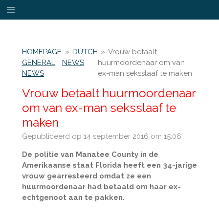
Ga
direct
naar
de
HOMEPAGE
»
DUTCH
»
Vrouw betaalt
hoofdinhoud
GENERAL
NEWS
huurmoordenaar om van
NEWS
ex-man seksslaaf te maken
Vrouw betaalt huurmoordenaar
om van ex-man seksslaaf te
maken
Gepubliceerd op 14 september 2016 om 15:06
De politie van Manatee County in de
Amerikaanse staat Florida heeft een 34-jarige
vrouw gearresteerd omdat ze een
huurmoordenaar had betaald om haar ex-
echtgenoot aan te pakken.