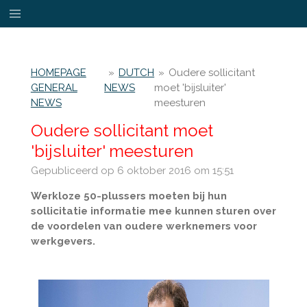
Ga
direct
naar
de
HOMEPAGE
»
DUTCH
»
Oudere sollicitant
hoofdinhoud
GENERAL
NEWS
moet 'bijsluiter'
NEWS
meesturen
Oudere sollicitant moet
'bijsluiter' meesturen
Gepubliceerd op 6 oktober 2016 om 15:51
Werkloze 50-plussers moeten bij hun
sollicitatie informatie mee kunnen sturen over
de voordelen van oudere werknemers voor
werkgevers.