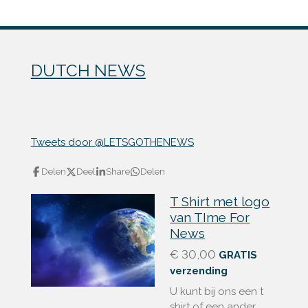
DUTCH NEWS
Tweets door @LETSGOTHENEWS
Delen
Deel
Share
Delen
T Shirt met logo
van TIme For
News
€ 30,00
GRATIS
verzending
U kunt bij ons een t
shirt of een ander