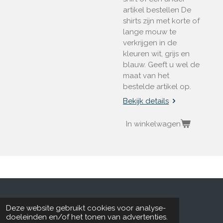
artikel bestellen De
shirts zijn met korte of
lange mouw te
verkrijgen in de
kleuren wit, grijs en
blauw. Geeft u wel de
maat van het
bestelde artikel op.
Bekijk details
In winkelwagen
© 2015 - 2026 Timefornews.nl
Deze website gebruikt cookies voor analyse-
doeleinden en/of het tonen van advertenties.