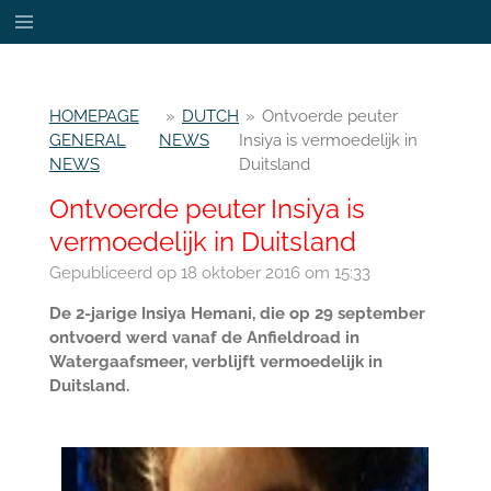
Ga
direct
naar
de
HOMEPAGE
»
DUTCH
»
Ontvoerde peuter
hoofdinhoud
GENERAL
NEWS
Insiya is vermoedelijk in
NEWS
Duitsland
Ontvoerde peuter Insiya is
vermoedelijk in Duitsland
Gepubliceerd op 18 oktober 2016 om 15:33
De 2-jarige Insiya Hemani, die op 29 september
ontvoerd werd vanaf de Anfieldroad in
Watergaafsmeer, verblijft vermoedelijk in
Duitsland.