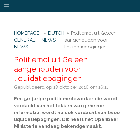
Ga
direct
naar
de
HOMEPAGE
»
DUTCH
»
Politiemol uit Geleen
hoofdinhoud
GENERAL
NEWS
aangehouden voor
NEWS
liquidatiepogingen
Politiemol uit Geleen
aangehouden voor
liquidatiepogingen
Gepubliceerd op 18 oktober 2016 om 16:11
Een 50-jarige politiemedewerker die wordt
verdacht van het lekken van geheime
informatie, wordt nu ook verdacht van twee
liquidatiepogingen. Dit heeft het Openbaar
Ministerie vandaag bekendgemaakt.