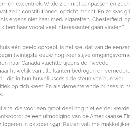
reem en excentriek. Wilde zich niet aanpassen en zoch
 ze in constitutioneel opzicht mocht. En ze was gril
. Als ergens niet haar merk sigaretten, Chesterfield, o
 Ik ben haar vooral veel interessanter gaan vinden.''
ithuis één beeld oproept, is het wel dat van de eenz
t begin twintigste eeuw nog zeer stijve omgangsvorm
eren naar Canada vluchtte tijdens de Tweede
 haar huwelijk van alle kanten bedrogen en verneder
- die in hun huwelijkscrisis de steun van hun vier
itiek op zich weet. En als dementerende prinses in h
k.
uliana, die voor een groot deel nog niet eerder werd
antwoordt ze een uitnodiging van de Amerikaanse Fir
logeren in oktober 1941: Reizen valt me makkelijker