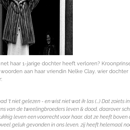
e net haar 1-jarige dochter heeft verloren? Kroonprins
ze woorden aan haar vriendin Nelke Clay, wier dochter
:
had 't niet gelezen - en wist niet wat ik las (...) Dat zoiets in
ns van de tweelingbroeders leven & dood, daarover schr
ukkig leven een voorrecht voor haar, dat ze heeft boven 
oveel geluk gevonden in ons leven, zij heeft helemaal no