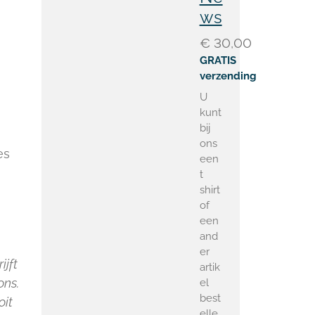
ws
€ 30,00
GRATIS
verzending
U
kunt
bij
ons
es
een
t
shirt
of
een
and
er
ijft
artik
ons.
el
best
oit
elle