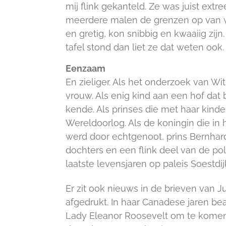
mij flink gekanteld. Ze was juist ext
meerdere malen de grenzen op van wat
en gretig, kon snibbig en kwaaiig zijn
tafel stond dan liet ze dat weten ook.
Eenzaam
En zieliger. Als het onderzoek van W
vrouw. Als enig kind aan een hof da
kende. Als prinses die met haar kind
Wereldoorlog. Als de koningin die in
werd door echtgenoot, prins Bernhard 
dochters en een flink deel van de pol
laatste levensjaren op paleis Soestdij
Er zit ook nieuws in de brieven van J
afgedrukt. In haar Canadese jaren be
Lady Eleanor Roosevelt om te komen 