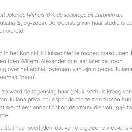
rtelt Jolande Withuis (67), de sociologe uit Zutphen die
liana (1909-2004). De weerslag van haar studie is d
nenwereld.
n het Koninklijk Huisarchief te mogen grasduinen: 
n toen Willem-Alexander drie jaar later de troon
g over het archief overnam van zijn moeder, Juliana
eemaal 'neen'.
 zo werd de tegenslag haar geluk. Withuis kreeg van
an Juliana privé-correspondentie te zien tussen hun
t werpt een ander licht op de vrouw die van 1948 to
rde.
 had bij haar overlijden, dat van die gewone vrouw, is 