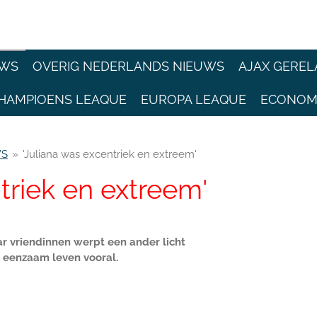
EWS
OVERIG NEDERLANDS NIEUWS
AJAX GEREL
HAMPIOENS LEAQUE
EUROPA LEAQUE
ECONOM
WS
»
'Juliana was excentriek en extreem'
triek en extreem'
ar vriendinnen werpt een ander licht
n eenzaam leven vooral.