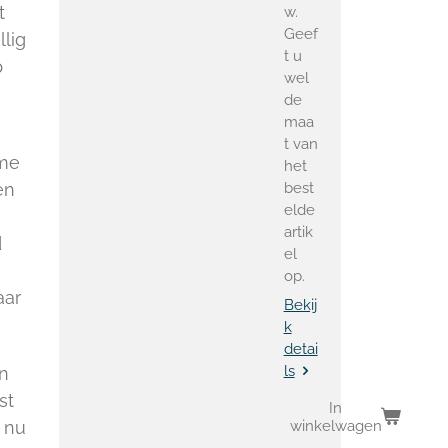
t
w.
Geef
lig
t u
p
wel
de
maa
t van
ame
het
best
en
elde
artik
d
el
op.
aar
Bekij
k
detai
ls
en
st
In
winkelwagen
 nu