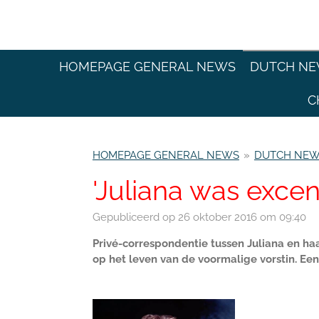
Ga
direct
naar
de
HOMEPAGE GENERAL NEWS
DUTCH N
hoofdinhoud
C
HOMEPAGE GENERAL NEWS
»
DUTCH NE
'Juliana was excen
Gepubliceerd op 26 oktober 2016 om 09:40
Privé-correspondentie tussen Juliana en ha
op het leven van de voormalige vorstin. Ee