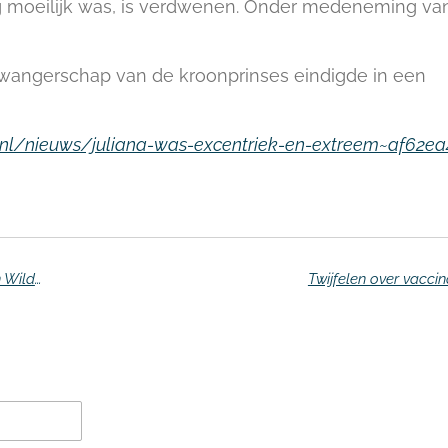
g moeilijk was, is verdwenen. Onder medeneming va
 zwangerschap van de kroonprinses eindigde in een
.nl/nieuws/juliana-was-excentriek-en-extreem~af62e
OM wijst schadeclaims 40 Marokkanen tegen Wilders af
Twijfelen over vaccin