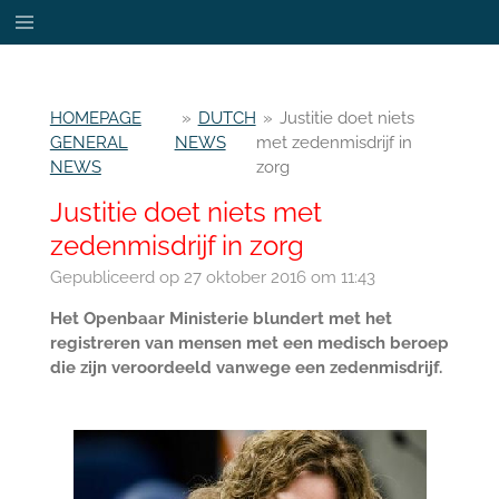
Ga
direct
naar
de
HOMEPAGE
»
DUTCH
»
Justitie doet niets
hoofdinhoud
GENERAL
NEWS
met zedenmisdrijf in
NEWS
zorg
Justitie doet niets met
zedenmisdrijf in zorg
Gepubliceerd op 27 oktober 2016 om 11:43
Het Openbaar Ministerie blundert met het
registreren van mensen met een medisch beroep
die zijn veroordeeld vanwege een zedenmisdrijf.