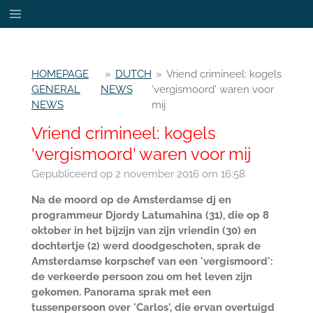
Ga
direct
naar
de
HOMEPAGE
»
DUTCH
»
Vriend crimineel: kogels
hoofdinhoud
GENERAL
NEWS
'vergismoord' waren voor
NEWS
mij
Vriend crimineel: kogels
'vergismoord' waren voor mij
Gepubliceerd op 2 november 2016 om 16:58
Na de moord op de Amsterdamse dj en
programmeur Djordy Latumahina (31), die op 8
oktober in het bijzijn van zijn vriendin (30) en
dochtertje (2) werd doodgeschoten, sprak de
Amsterdamse korpschef van een 'vergismoord':
de verkeerde persoon zou om het leven zijn
gekomen. Panorama sprak met een
tussenpersoon over 'Carlos', die ervan overtuigd