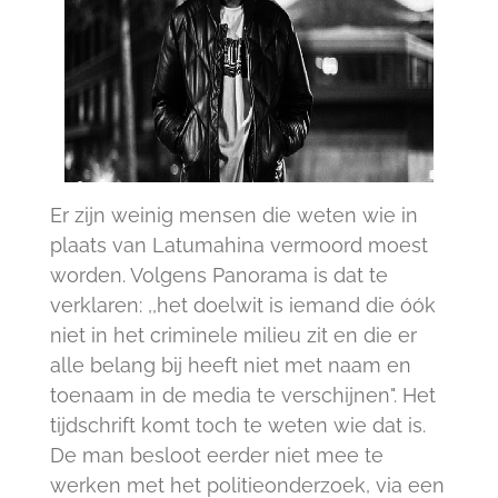
Er zijn weinig mensen die weten wie in
plaats van Latumahina vermoord moest
worden. Volgens Panorama is dat te
verklaren: ,,het doelwit is iemand die óók
niet in het criminele milieu zit en die er
alle belang bij heeft niet met naam en
toenaam in de media te verschijnen". Het
tijdschrift komt toch te weten wie dat is.
De man besloot eerder niet mee te
werken met het politieonderzoek, via een