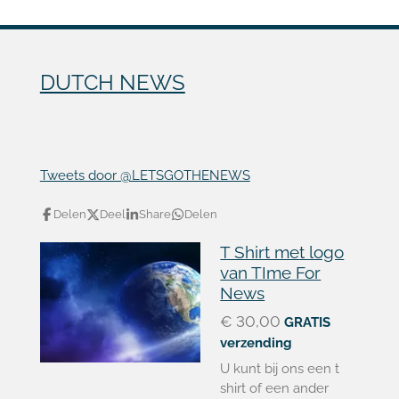
DUTCH NEWS
Tweets door @LETSGOTHENEWS
Delen
Deel
Share
Delen
T Shirt met logo
van TIme For
News
€ 30,00
GRATIS
verzending
U kunt bij ons een t
shirt of een ander