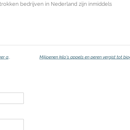
kken bedrijven in Nederland zijn inmiddels
Twee op de drie werklozen binnen een jaar weer aan het werk
Miljoenen kilo's appels en peren vergist tot bi