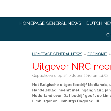
Ga
direct
naar
de
HOMEPAGE GENERAL NEWS
DUTCH NE
hoofdinhoud
C
HOMEPAGE GENERAL NEWS
»
ECONOMIE
»
Uitgever NRC nee
Gepubliceerd op 19 oktober 2016 om 14:52
Het Belgische uitgeefbedrijf Mediahuis,
Handelsblad, neemt met ingang van 1 jan
Nederland over. Dat bedrijf geeft de Li
Limburger en Limburgs Dagblad uit.