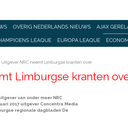
WS
OVERIG NEDERLANDS NIEUWS
AJAX GEREL
HAMPIOENS LEAQUE
EUROPA LEAQUE
ECONOM
Uitgever NRC neemt Limburgse kranten over
mt Limburgse kranten ove
 uitgever van onder meer NRC
uari 2017 uitgever Concentra Media
mburgse regionale dagbladen De