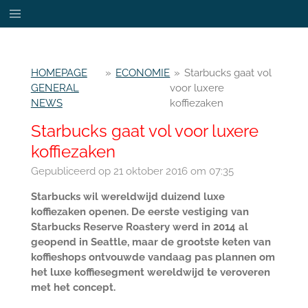
Ga
direct
naar
de
HOMEPAGE
»
ECONOMIE
»
Starbucks gaat vol
hoofdinhoud
GENERAL
voor luxere
NEWS
koffiezaken
Starbucks gaat vol voor luxere
koffiezaken
Gepubliceerd op 21 oktober 2016 om 07:35
Starbucks wil wereldwijd duizend luxe
koffiezaken openen. De eerste vestiging van
Starbucks Reserve Roastery werd in 2014 al
geopend in Seattle, maar de grootste keten van
koffieshops ontvouwde vandaag pas plannen om
het luxe koffiesegment wereldwijd te veroveren
met het concept.