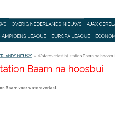
WS
OVERIG NEDERLANDS NIEUWS
AJAX GEREL
HAMPIOENS LEAQUE
EUROPA LEAQUE
ECONOM
ERLANDS NIEUWS
»
Wateroverlast bij station Baarn na hoosbu
station Baarn na hoosbui
ion Baarn voor wateroverlast