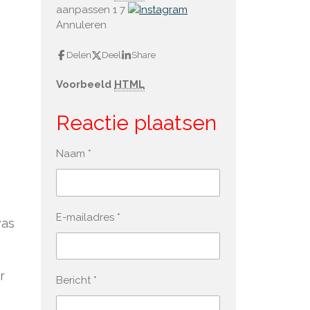
aanpassen 1
7
Annuleren
Delen
Deel
Share
Voorbeeld
HTML
Reactie plaatsen
Naam *
E-mailadres *
was
r
Bericht *