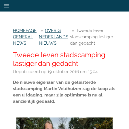
Ga
direct
naar
de
HOMEPAGE
»
OVERIG
»
Tweede leven
hoofdinhoud
GENERAL
NEDERLANDS
stadscamping lastiger
NEWS
NIEUWS
dan gedacht
Tweede leven stadscamping
lastiger dan gedacht
Gepubliceerd op 19 oktober 2016 om 15:04
De nieuwe eigenaar van de geteisterde
stadscamping Martin Veldhuizen zag de koop als
een uitdaging, maar zijn optimisme is nu al
aanzienlijk gedaald.