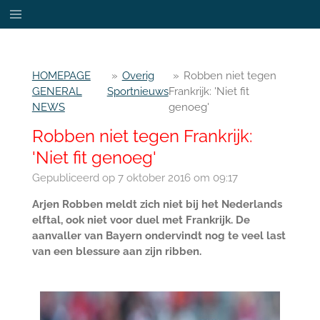
Ga
direct
naar
de
HOMEPAGE
»
Overig
»
Robben niet tegen
hoofdinhoud
GENERAL
Sportnieuws
Frankrijk: 'Niet fit
NEWS
genoeg'
Robben niet tegen Frankrijk:
'Niet fit genoeg'
Gepubliceerd op 7 oktober 2016 om 09:17
Arjen Robben meldt zich niet bij het Nederlands
elftal, ook niet voor duel met Frankrijk. De
aanvaller van Bayern ondervindt nog te veel last
van een blessure aan zijn ribben.