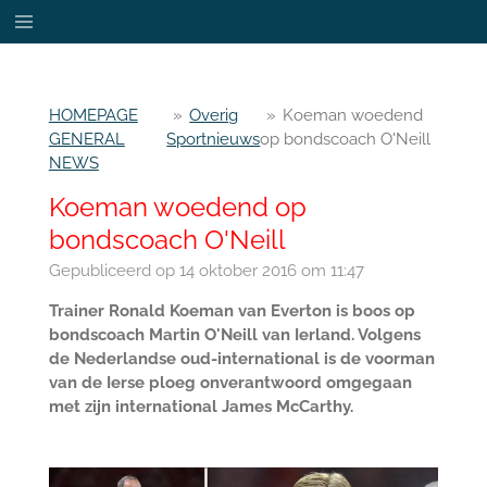
Ga
direct
naar
de
HOMEPAGE
»
Overig
»
Koeman woedend
hoofdinhoud
GENERAL
Sportnieuws
op bondscoach O'Neill
NEWS
Koeman woedend op
bondscoach O'Neill
Gepubliceerd op 14 oktober 2016 om 11:47
Trainer Ronald Koeman van Everton is boos op
bondscoach Martin O'Neill van Ierland. Volgens
de Nederlandse oud-international is de voorman
van de Ierse ploeg onverantwoord omgegaan
met zijn international James McCarthy.