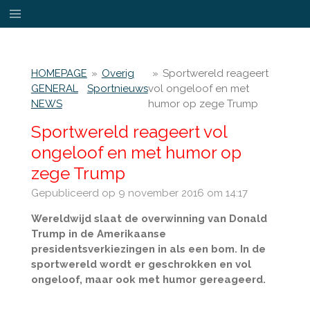
Ga
direct
naar
de
HOMEPAGE
»
Overig
»
Sportwereld reageert
hoofdinhoud
GENERAL
Sportnieuws
vol ongeloof en met
NEWS
humor op zege Trump
Sportwereld reageert vol
ongeloof en met humor op
zege Trump
Gepubliceerd op 9 november 2016 om 14:17
Wereldwijd slaat de overwinning van Donald
Trump in de Amerikaanse
presidentsverkiezingen in als een bom. In de
sportwereld wordt er geschrokken en vol
ongeloof, maar ook met humor gereageerd.