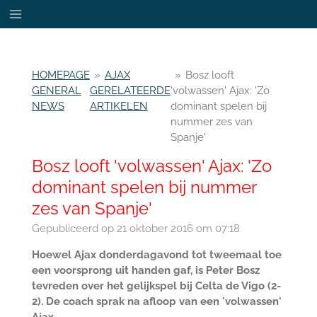
Ga
direct
naar
de
HOMEPAGE
»
AJAX
»
Bosz looft
hoofdinhoud
GENERAL
GERELATEERDE
'volwassen' Ajax: 'Zo
NEWS
ARTIKELEN
dominant spelen bij
nummer zes van
Spanje'
Bosz looft 'volwassen' Ajax: 'Zo
dominant spelen bij nummer
zes van Spanje'
Gepubliceerd op 21 oktober 2016 om 07:18
Hoewel Ajax donderdagavond tot tweemaal toe
een voorsprong uit handen gaf, is Peter Bosz
tevreden over het gelijkspel bij Celta de Vigo (2-
2). De coach sprak na afloop van een 'volwassen'