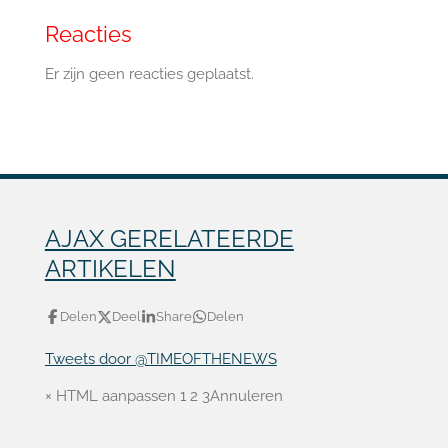
Reacties
Er zijn geen reacties geplaatst.
AJAX GERELATEERDE
ARTIKELEN
Delen
Deel
Share
Delen
Tweets door @TIMEOFTHENEWS
× HTML aanpassen 1
2
3 ​ Annuleren