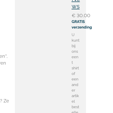
ws
€ 30,00
GRATIS
verzending
U
kunt
bij
ons
n'',
een
ren
t
shirt
of
een
and
er
artik
r? Ze
el
best
elle