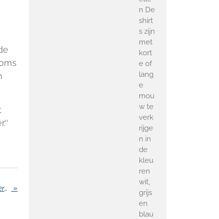
n De
shirt
s zijn
met
de
kort
soms
e of
lang
n
e
mou
w te
t
verk
.''
rijge
n in
de
kleu
ren
wit,
Intern politie-onderzoek wijst uit: ernstig plichtsverzuim
»
grijs
en
blau