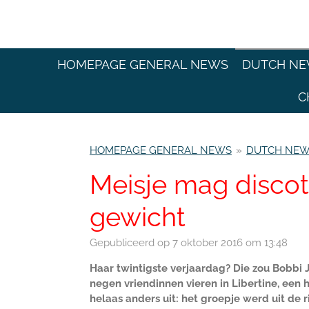
Ga
direct
naar
de
HOMEPAGE GENERAL NEWS
DUTCH N
hoofdinhoud
C
HOMEPAGE GENERAL NEWS
»
DUTCH NE
Meisje mag discot
gewicht
Gepubliceerd op 7 oktober 2016 om 13:48
Haar twintigste verjaardag? Die zou Bobbi 
negen vriendinnen vieren in Libertine, een 
helaas anders uit: het groepje werd uit de r