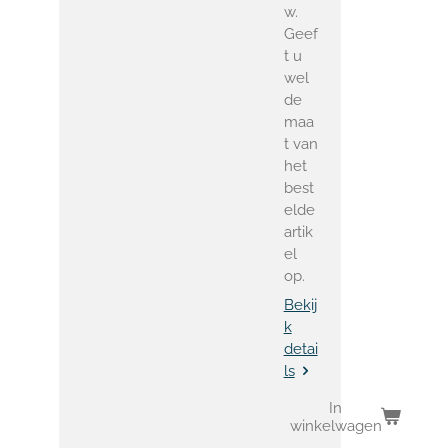
w.
Geef
t u
wel
de
maa
t van
het
best
elde
artik
el
op.
Bekij
k
detai
ls
In
winkelwagen