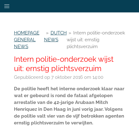
Ga
direct
naar
de
HOMEPAGE
»
DUTCH
»
Intern politie-onderzoek
hoofdinhoud
GENERAL
NEWS
wijst uit: ernstig
NEWS
plichtsverzuim
Intern politie-onderzoek wijst
uit: ernstig plichtsverzuim
Gepubliceerd op 7 oktober 2016 om 14:00
De politie heeft het interne onderzoek klaar naar
wat er gebeurd is rond de fataal afgelopen
arrestatie van de 42-jarige Arubaan Mitch
Henriquez in Den Haag in juni vorig jaar. Volgens
de politie valt vier van de vijf betrokken agenten
ernstig plichtsverzuim te verwijten.