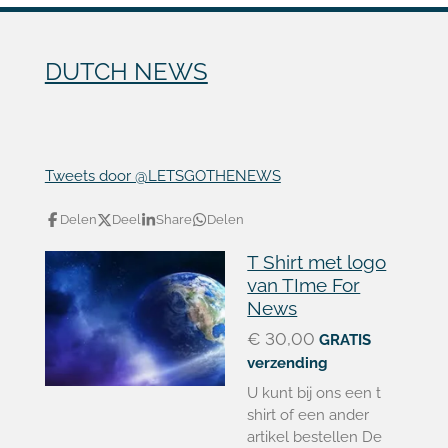
DUTCH NEWS
Tweets door @LETSGOTHENEWS
Delen
Deel
Share
Delen
T Shirt met logo
van TIme For
News
€ 30,00
GRATIS
verzending
U kunt bij ons een t
shirt of een ander
artikel bestellen De