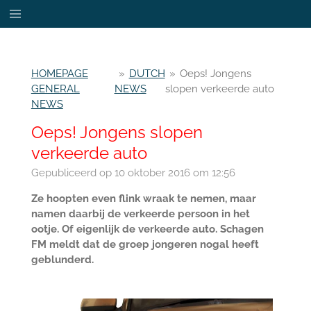
Ga
direct
naar
de
HOMEPAGE
»
DUTCH
»
Oeps! Jongens
hoofdinhoud
GENERAL
NEWS
slopen verkeerde auto
NEWS
Oeps! Jongens slopen
verkeerde auto
Gepubliceerd op 10 oktober 2016 om 12:56
Ze hoopten even flink wraak te nemen, maar
namen daarbij de verkeerde persoon in het
ootje. Of eigenlijk de verkeerde auto. Schagen
FM meldt dat de groep jongeren nogal heeft
geblunderd.