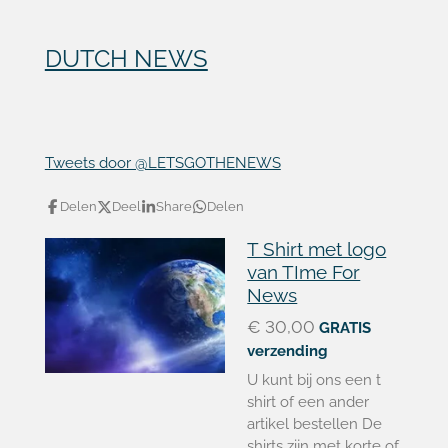
DUTCH NEWS
Tweets door @LETSGOTHENEWS
Delen
Deel
Share
Delen
T Shirt met logo
van TIme For
News
€ 30,00
GRATIS
verzending
U kunt bij ons een t
shirt of een ander
artikel bestellen De
shirts zijn met korte of