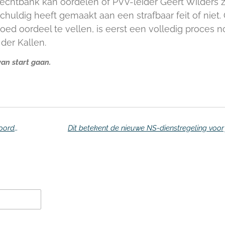
echtbank kan oordelen of PVV-leider Geert Wilders z
schuldig heeft gemaakt aan een strafbaar feit of niet
oed oordeel te vellen, is eerst een volledig proces n
 der Kallen.
van start gaan.
'Onvoldoende dna-bewijs om Jos de G. te veroordelen'
Dit betekent de nieuwe NS-dienstregeling voor