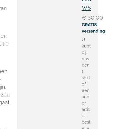
ws
van
€ 30,00
GRATIS
verzending
nen
U
atie
kunt
bij
ons
een
geen
t
shirt
e
of
jn,
een
 zou
and
gaat
er
artik
el
best
elle