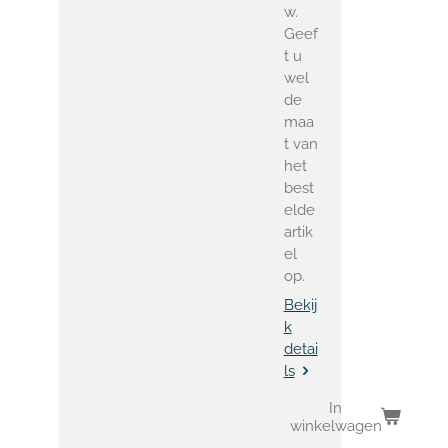
w.
Geef
t u
wel
de
maa
t van
het
best
elde
artik
el
op.
Bekij
k
detai
ls
In
winkelwagen