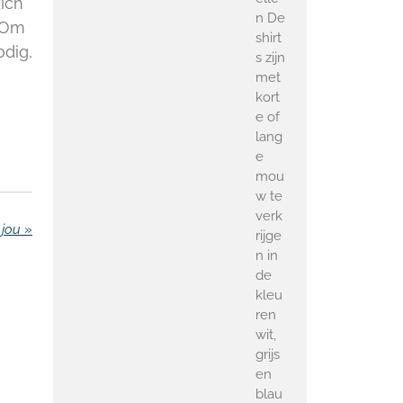
ich
n De
. Om
shirt
odig,
s zijn
met
kort
e of
lang
e
mou
w te
verk
 jou
»
rijge
n in
de
kleu
ren
wit,
grijs
en
blau