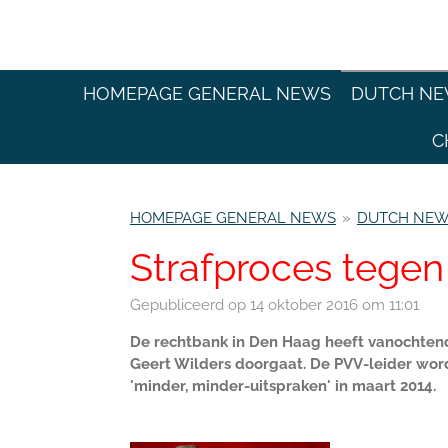
Ga
direct
naar
de
HOMEPAGE GENERAL NEWS
DUTCH N
hoofdinhoud
C
HOMEPAGE GENERAL NEWS
»
DUTCH NE
Strafproces tegen
Gepubliceerd op 14 oktober 2016 om 11:01
De rechtbank in Den Haag heeft vanochtend
Geert Wilders doorgaat. De PVV-leider wor
'minder, minder-uitspraken' in maart 2014.