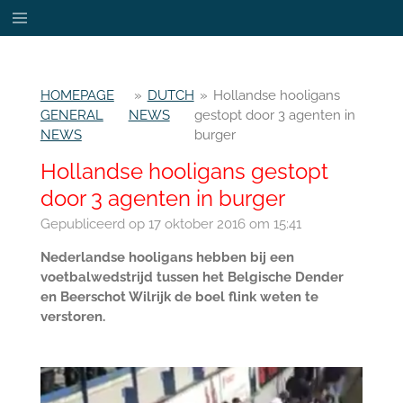
Ga
direct
naar
de
HOMEPAGE
»
DUTCH
»
Hollandse hooligans
hoofdinhoud
GENERAL
NEWS
gestopt door 3 agenten in
NEWS
burger
Hollandse hooligans gestopt
door 3 agenten in burger
Gepubliceerd op 17 oktober 2016 om 15:41
Nederlandse hooligans hebben bij een
voetbalwedstrijd tussen het Belgische Dender
en Beerschot Wilrijk de boel flink weten te
verstoren.