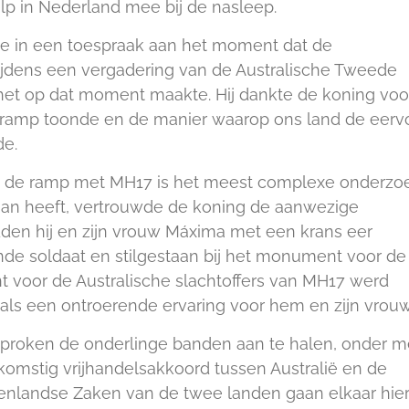
elp in Nederland mee bij de nasleep.
de in een toespraak aan het moment dat de
, tijdens een vergadering van de Australische Tweede
et op dat moment maakte. Hij dankte de koning voo
 ramp toonde en de manier waarop ons land de eervo
de.
n de ramp met MH17 is het meest complexe onderzo
daan heeft, vertrouwde de koning de aanwezige
dden hij en zijn vrouw Máxima met een krans eer
de soldaat en stilgestaan bij het monument voor de
 voor de Australische slachtoffers van MH17 werd
als een ontroerende ervaring voor hem en zijn vrouw
sproken de onderlinge banden aan te halen, onder m
mstig vrijhandelsakkoord tussen Australië en de
tenlandse Zaken van de twee landen gaan elkaar hie