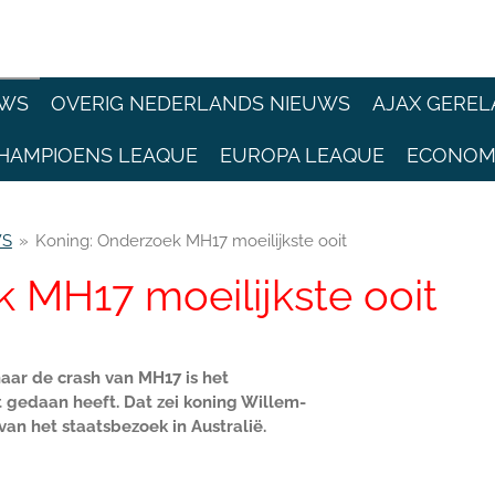
EWS
OVERIG NEDERLANDS NIEUWS
AJAX GEREL
HAMPIOENS LEAQUE
EUROPA LEAQUE
ECONOM
WS
»
Koning: Onderzoek MH17 moeilijkste ooit
 MH17 moeilijkste ooit
aar de crash van MH17 is het
t gedaan heeft. Dat zei koning Willem-
n het staatsbezoek in Australië.