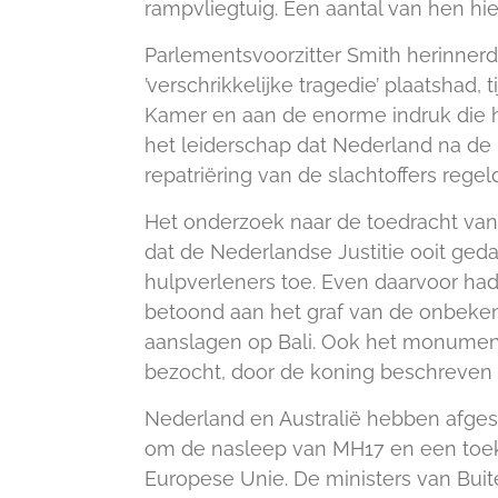
rampvliegtuig. Een aantal van hen hi
Parlementsvoorzitter Smith herinner
’verschrikkelijke tragedie’ plaatshad
Kamer en aan de enorme indruk die h
het leiderschap dat Nederland na de
repatriëring van de slachtoffers regel
Het onderzoek naar de toedracht va
dat de Nederlandse Justitie ooit ge
hulpverleners toe. Even daarvoor ha
betoond aan het graf van de onbeken
aanslagen op Bali. Ook het monument
bezocht, door de koning beschreven 
Nederland en Australië hebben afge
om de nasleep van MH17 en een toeko
Europese Unie. De ministers van Bui