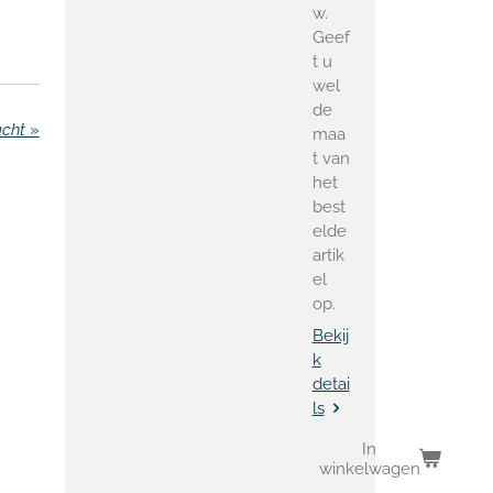
w.
Geef
t u
wel
de
acht
»
maa
t van
het
best
elde
artik
el
op.
Bekij
k
detai
ls
In
winkelwagen