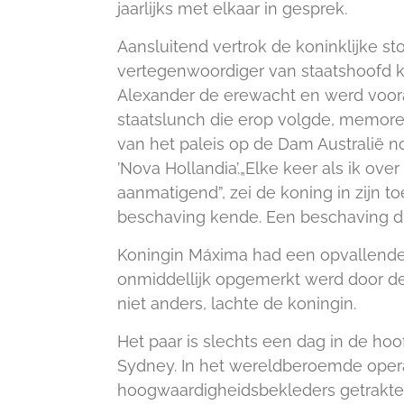
jaarlijks met elkaar in gesprek.
Aansluitend vertrok de koninklijke s
vertegenwoordiger van staatshoofd ko
Alexander de erewacht en werd vooraf
staatslunch die erop volgde, memor
van het paleis op de Dam Australië 
’Nova Hollandia’.„Elke keer als ik ov
aanmatigend”, zei de koning in zijn to
beschaving kende. Een beschaving di
Koningin Máxima had een opvallende 
onmiddellijk opgemerkt werd door de
niet anders, lachte de koningin.
Het paar is slechts een dag in de ho
Sydney. In het wereldberoemde ope
hoogwaardigheidsbekleders getrakte