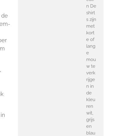
n De
shirt
 de
s zijn
lem-
met
kort
e of
oer
lang
am
e
mou
w te
.”
verk
rijge
n in
de
ik
kleu
ren
wit,
in
grijs
en
blau