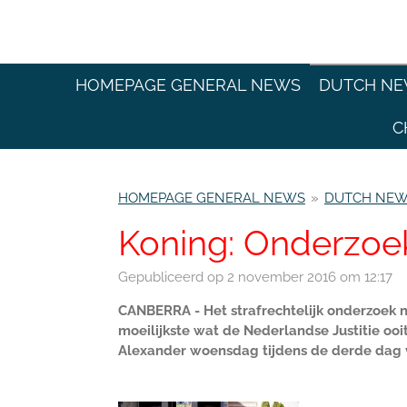
Ga
direct
naar
de
HOMEPAGE GENERAL NEWS
DUTCH N
hoofdinhoud
C
HOMEPAGE GENERAL NEWS
»
DUTCH NE
Koning: Onderzoek
Gepubliceerd op 2 november 2016 om 12:17
CANBERRA - Het strafrechtelijk onderzoek n
moeilijkste wat de Nederlandse Justitie ooi
Alexander woensdag tijdens de derde dag va