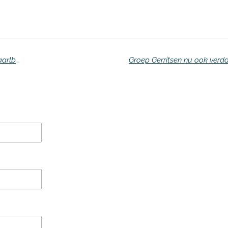
Veroordeelde vastgoedhandelaar Jan-Dirk Paarlberg wil gevangenis voorkomen
Groep Gerritsen nu ook verd