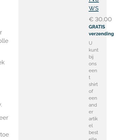
ws
€ 30,00
GRATIS
r
verzending
lle
U
kunt
bij
ek
ons
een
t
shirt
of
een
.
and
er
eer
artik
el
best
rtoe
elle