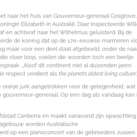
toet naar het huis van Gouverneur-generaal Cosgrove,
ningin Elizabeth in Australië. Daar inspecteerde Wil
 en achteraf naar het Wilhelmus geluisterd. Bij de
eerde de koning dat op de 17e–eeuwse marmeren vl
nog maar voor een deel staat afgebeeld, onder de na
er die vloer loop, voelen die woorden toch een beetje
espraak. „Alsof dit continent niet al duizenden jaren
e respect verdient als
the planet’s oldest living culture
oranje jurk aangetrokken voor de gelegenheid, wat
 gouverneur-generaal. Op een dag als vandaag kan 
ofdstad Canberra en maakt vanavond zijn opwachting 
ragebouw worden Australische
erd op een pianoconcert van de gebroeders Jussen.