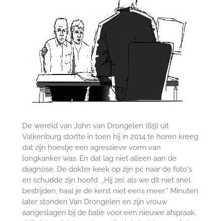
De wereld van John van Drongelen (69) uit
Valkenburg stortte in toen hij in 2014 te horen kreeg
dat zijn hoestje een agressieve vorm van
longkanker was. En dat lag niet alleen aan de
diagnose. De dokter keek op zijn pc naar de ­foto's
en schudde zijn hoofd. ,,Hij zei: als we dit niet snel
bestrijden, haal je de kerst niet eens meer.'' Minuten
later stonden Van Drongelen en zijn vrouw
aangeslagen bij de balie voor een nieuwe afspraak.