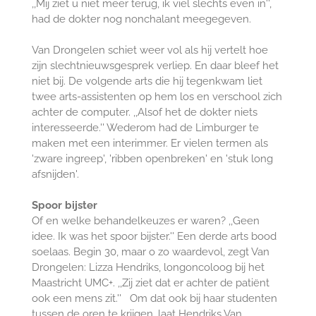
,,Mij ziet u niet meer terug, ik viel slechts even in'',
had de dokter nog nonchalant meegegeven.
Van Drongelen schiet weer vol als hij vertelt hoe
zijn slechtnieuwsgesprek verliep. En daar bleef het
niet bij. De volgende arts die hij tegenkwam liet
twee arts-assistenten op hem los en verschool zich
achter de computer. ,,Alsof het de dokter niets
interesseerde.'' Wederom had de Limburger te
maken met een interimmer. Er vielen termen als
'zware ingreep', 'ribben openbreken' en 'stuk long
afsnijden'.
Spoor bijster
Of en welke behandelkeuzes er waren? ,,Geen
idee. Ik was het spoor bijster.'' Een derde arts bood
soelaas. Begin 30, maar o zo waardevol, zegt Van
Drongelen: Lizza Hendriks, long­oncoloog bij het
Maastricht UMC+. ,,Zij ziet dat er achter de patiënt
ook een mens zit.'' Om dat ook bij haar studenten
tussen de oren te krijgen, laat Hendriks Van