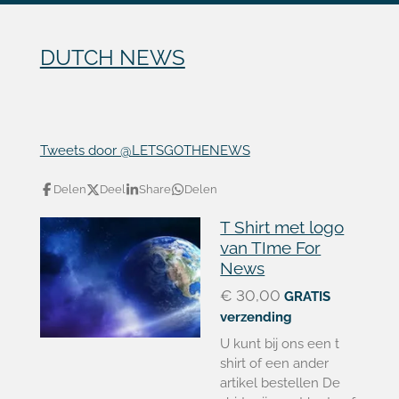
DUTCH NEWS
Tweets door @LETSGOTHENEWS
Delen
Deel
Share
Delen
T Shirt met logo
van TIme For
News
€ 30,00
GRATIS
verzending
U kunt bij ons een t
shirt of een ander
artikel bestellen De