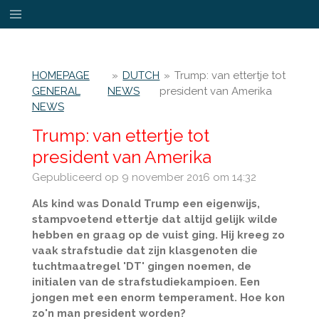
Ga
direct
naar
de
HOMEPAGE
»
DUTCH
»
Trump: van ettertje tot
hoofdinhoud
GENERAL
NEWS
president van Amerika
NEWS
Trump: van ettertje tot
president van Amerika
Gepubliceerd op 9 november 2016 om 14:32
Als kind was Donald Trump een eigenwijs,
stampvoetend ettertje dat altijd gelijk wilde
hebben en graag op de vuist ging. Hij kreeg zo
vaak strafstudie dat zijn klasgenoten die
tuchtmaatregel 'DT' gingen noemen, de
initialen van de strafstudiekampioen. Een
jongen met een enorm temperament. Hoe kon
zo'n man president worden?