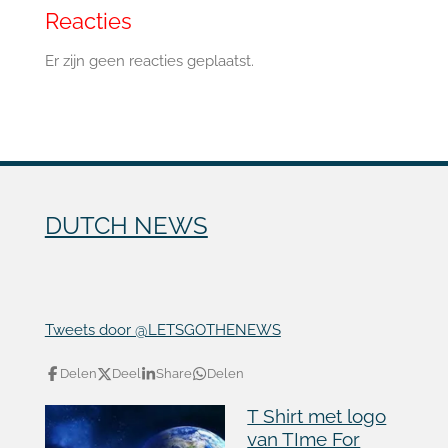
Reacties
Er zijn geen reacties geplaatst.
DUTCH NEWS
Tweets door @LETSGOTHENEWS
Delen
Deel
Share
Delen
T Shirt met logo
van TIme For