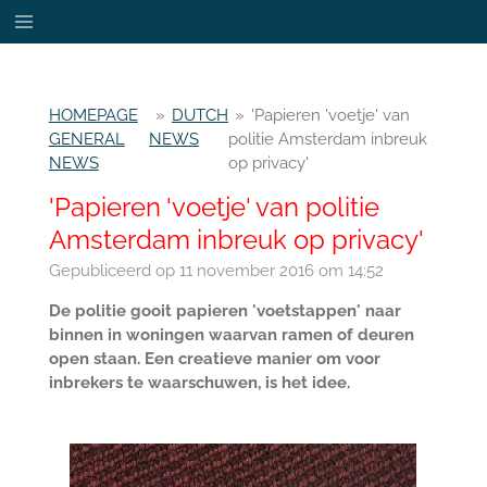
Ga
direct
naar
de
HOMEPAGE
»
DUTCH
»
'Papieren 'voetje' van
hoofdinhoud
GENERAL
NEWS
politie Amsterdam inbreuk
NEWS
op privacy'
'Papieren 'voetje' van politie
Amsterdam inbreuk op privacy'
Gepubliceerd op 11 november 2016 om 14:52
De politie gooit papieren 'voetstappen' naar
binnen in woningen waarvan ramen of deuren
open staan. Een creatieve manier om voor
inbrekers te waarschuwen, is het idee.