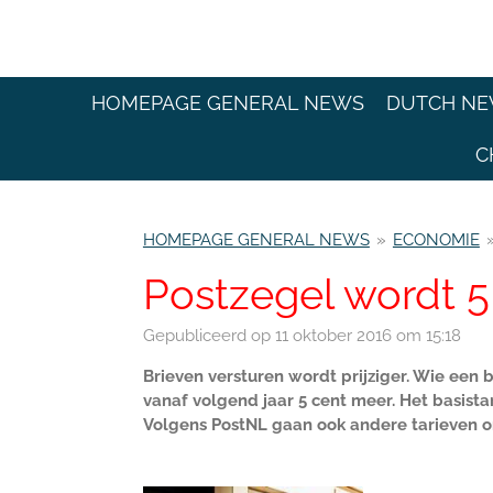
Ga
direct
naar
de
HOMEPAGE GENERAL NEWS
DUTCH N
hoofdinhoud
C
HOMEPAGE GENERAL NEWS
»
ECONOMIE
Postzegel wordt 5
Gepubliceerd op 11 oktober 2016 om 15:18
Brieven versturen wordt prijziger. Wie een br
vanaf volgend jaar 5 cent meer. Het basista
Volgens PostNL gaan ook andere tarieven 