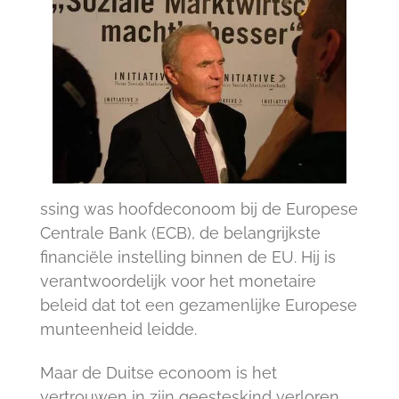
ssing was hoofdeconoom bij de Europese
Centrale Bank (ECB), de belangrijkste
financiële instelling binnen de EU. Hij is
verantwoordelijk voor het monetaire
beleid dat tot een gezamenlijke Europese
munteenheid leidde.
Maar de Duitse econoom is het
vertrouwen in zijn geesteskind verloren,