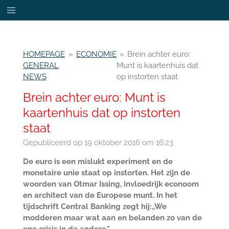
Ga
direct
naar
de
HOMEPAGE
»
ECONOMIE
»
Brein achter euro:
hoofdinhoud
GENERAL
Munt is kaartenhuis dat
NEWS
op instorten staat
Brein achter euro: Munt is
kaartenhuis dat op instorten
staat
Gepubliceerd op 19 oktober 2016 om 16:23
De euro is een mislukt experiment en de
monetaire unie staat op instorten. Het zijn de
woorden van Otmar Issing, invloedrijk econoom
en architect van de Europese munt. In het
tijdschrift Central Banking zegt hij:,,We
modderen maar wat aan en belanden zo van de