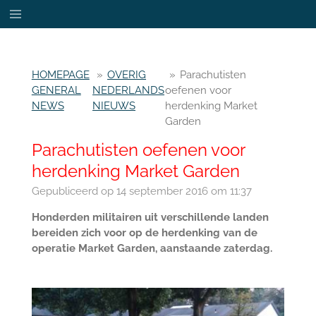
Ga
direct
naar
de
HOMEPAGE
»
OVERIG
»
Parachutisten
hoofdinhoud
GENERAL
NEDERLANDS
oefenen voor
NEWS
NIEUWS
herdenking Market
Garden
Parachutisten oefenen voor
herdenking Market Garden
Gepubliceerd op 14 september 2016 om 11:37
Honderden militairen uit verschillende landen
bereiden zich voor op de herdenking van de
operatie Market Garden, aanstaande zaterdag.