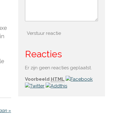
uxe
Verstuur reactie
in
Reacties
le
Er zijn geen reacties geplaatst.
Voorbeeld
HTML
taan
»