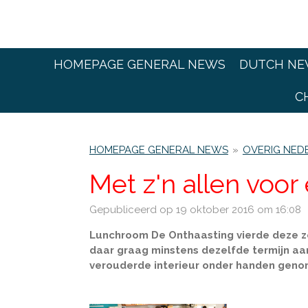
Ga
direct
naar
de
HOMEPAGE GENERAL NEWS
DUTCH NE
hoofdinhoud
C
HOMEPAGE GENERAL NEWS
»
OVERIG NED
Met z'n allen voo
Gepubliceerd op 19 oktober 2016 om 16:08
Lunchroom De Onthaasting vierde deze zo
daar graag minstens dezelfde termijn aa
verouderde interieur onder handen genom