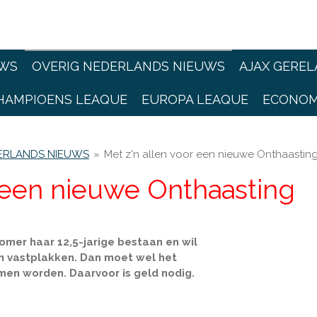
WS
OVERIG NEDERLANDS NIEUWS
AJAX GEREL
HAMPIOENS LEAQUE
EUROPA LEAQUE
ECONOM
ERLANDS NIEUWS
»
Met z'n allen voor een nieuwe Onthaastin
r een nieuwe Onthaasting
mer haar 12,5-jarige bestaan en wil
n vastplakken. Dan moet wel het
en worden. Daarvoor is geld nodig.