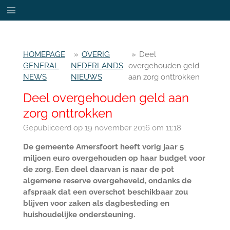
Ga
direct
naar
de
HOMEPAGE
»
OVERIG
»
Deel
hoofdinhoud
GENERAL
NEDERLANDS
overgehouden geld
NEWS
NIEUWS
aan zorg onttrokken
Deel overgehouden geld aan
zorg onttrokken
Gepubliceerd op 19 november 2016 om 11:18
De gemeente Amersfoort heeft vorig jaar 5
miljoen euro overgehouden op haar budget voor
de zorg. Een deel daarvan is naar de pot
algemene reserve overgeheveld, ondanks de
afspraak dat een overschot beschikbaar zou
blijven voor zaken als dagbesteding en
huishoudelijke ondersteuning.